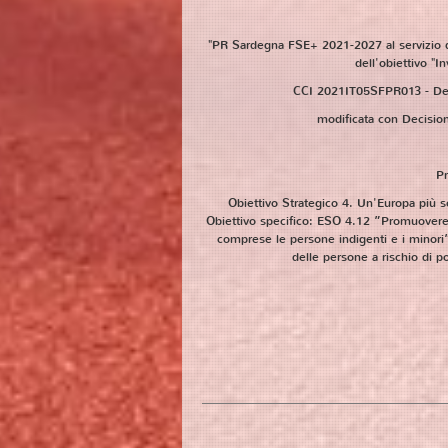
"PR Sardegna FSE+ 2021-2027 al servizio de
dell'obiettivo "I
CCI 2021IT05SFPR013 - Dec
modificata con Decisio
Pr
Obiettivo Strategico 4. Un'Europa più soc
Obiettivo specifico: ESO 4.12 ”Promuovere l
comprese le persone indigenti e i minori
delle persone a rischio di p