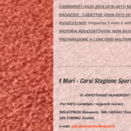
ESORDIENTI (2020-2019-2018-2017) M
RAGAZZI/E - CADETTI/E
(2014-2013-20
ASSOLUTI M/F
: frequenza 3 volte a set
MOTORIA ADULTI/ATTIVITA' NON AGO
PREPARAZIONE A CONCORSI MILITAR
ica 4 Mori - Corsi Stagione Sportiva 2025/2026
VI ASPETTIAMO NUMEROSI!!
Per INFO contattare i seguenti numeri:
349.6379630 (Giovanni), 348.1483442 (Sim
328.3180962 (Guido).
e-mail:
asd.atletica4mori@yahoo.it