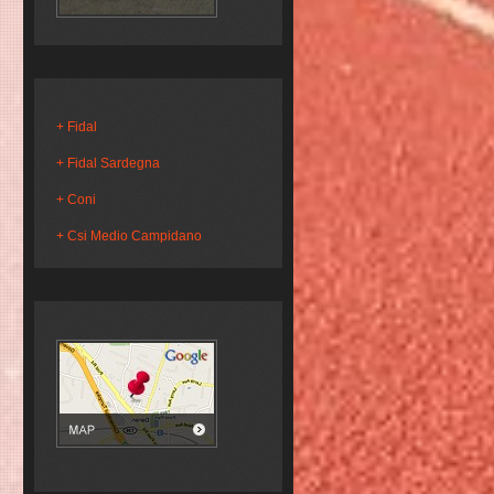
Fidal
Fidal Sardegna
Coni
Csi Medio Campidano