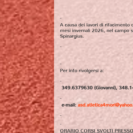
CORSI DI ATLETICA
A causa dei lavori di rifacimento d
mesi invernali 2026, nel campo s
Spinargius.
Per info rivolgersi a:
349.6379630 (Giovanni), 348.1
e-mail:
asd.atletica4mori@yahoo.
ORARIO CORSI SVOLTI PRESS