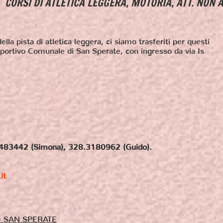
 LEGGERA, MOTORIA, ATT. NON AGONISTICA, PREP. 
ella pista di atletica leggera, ci siamo trasferiti per questi
portivo Comunale di San Sperate, con ingresso da via Is
483442 (Simona), 328.3180962 (Guido).
it
O SAN SPERATE