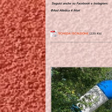
Seguici anche su
Facebook
e
Instagram
:
@Asd Atletica 4 Mori
SCHEDA ISCRIZIONE
[220 Kb]
SANTA LUCIA JANA