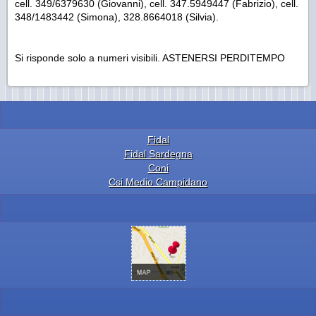
cell. 349/6379630 (Giovanni), cell. 347.5949447 (Fabrizio), cell.
348/1483442 (Simona), 328.8664018 (Silvia).
Si risponde solo a numeri visibili. ASTENERSI PERDITEMPO
Fidal
Fidal Sardegna
Coni
Csi Medio Campidano