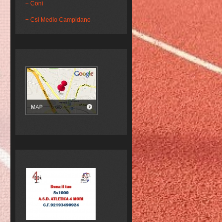
Coni
Csi Medio Campidano