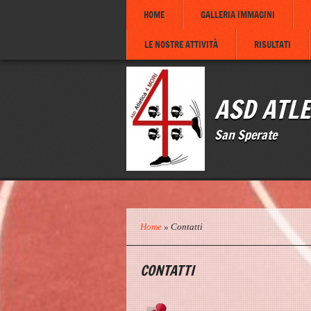
HOME
GALLERIA IMMAGINI
LE NOSTRE ATTIVITÀ
RISULTATI
ASD ATLE
San Sperate
Home
» Contatti
CONTATTI