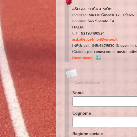
ASD ATLETICA 4 MORI
Indirizzo:
Via De Gasperi 12 - 09026
Località:
San Sperate
CA
ITALIA
C.F.:
92193490924
asd.atletica4mori@yahoo.it
INFO: cell. 349/6379630 (Giovanni), 
(Guido), per conoscere le nostre attività
Dove siamo
* Campi obbligatori
Nome
Cognome
Ragione sociale