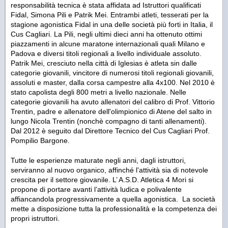
responsabilità tecnica è stata affidata ad Istruttori qualificati
Fidal, Simona Pili e Patrik Mei. Entrambi atleti, tesserati per la
stagione agonistica Fidal in una delle società più forti in Italia, il
Cus Cagliari. La Pili, negli ultimi dieci anni ha ottenuto ottimi
piazzamenti in alcune maratone internazionali quali Milano e
Padova e diversi titoli regionali a livello individuale assoluto.
Patrik Mei, cresciuto nella città di Iglesias è atleta sin dalle
categorie giovanili, vincitore di numerosi titoli regionali giovanili,
assoluti e master, dalla corsa campestre alla 4x100. Nel 2010 è
stato capolista degli 800 metri a livello nazionale. Nelle
categorie giovanili ha avuto allenatori del calibro di Prof. Vittorio
Trentin, padre e allenatore dell'olimpionico di Atene del salto in
lungo Nicola Trentin (nonchè compagno di tanti allenamenti).
Dal 2012 è seguito dal Direttore Tecnico del Cus Cagliari Prof.
Pompilio Bargone.
Tutte le esperienze maturate negli anni, dagli istruttori,
serviranno al nuovo organico, affinché l'attività sia di notevole
crescita per il settore giovanile. L’ A.S.D. Atletica 4 Mori si
propone di portare avanti l’attività ludica e polivalente
affiancandola progressivamente a quella agonistica. La società
mette a disposizione tutta la professionalità e la competenza dei
propri istruttori.