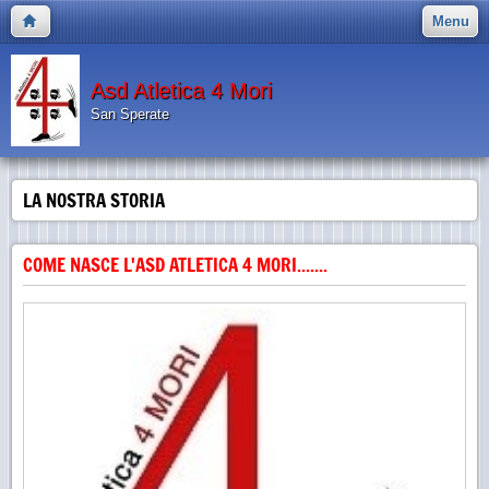
Menu
Asd Atletica 4 Mori
San Sperate
LA NOSTRA STORIA
COME NASCE L'ASD ATLETICA 4 MORI.......