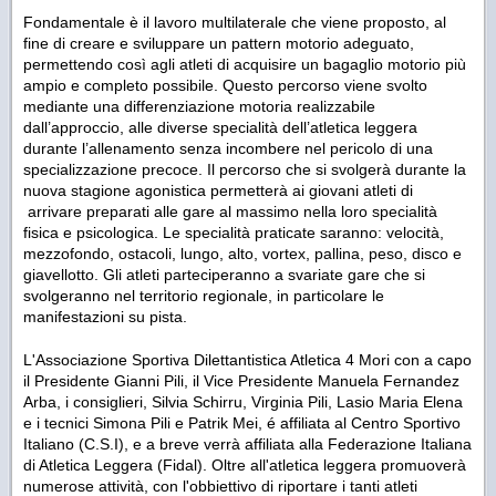
Fondamentale è il lavoro multilaterale che viene proposto, al
fine di creare e sviluppare un pattern motorio adeguato,
permettendo così agli atleti di acquisire un bagaglio motorio più
ampio e completo possibile. Questo percorso viene svolto
mediante una differenziazione motoria realizzabile
dall’approccio, alle diverse specialità dell’atletica leggera
durante l’allenamento senza incombere nel pericolo di una
specializzazione precoce. Il percorso che si svolgerà durante la
nuova stagione agonistica permetterà ai giovani atleti di
arrivare preparati alle gare al massimo nella loro specialità
fisica e psicologica. Le specialità praticate saranno: velocità,
mezzofondo, ostacoli, lungo, alto, vortex, pallina, peso, disco e
giavellotto. Gli atleti parteciperanno a svariate gare che si
svolgeranno nel territorio regionale, in particolare le
manifestazioni su pista.
L'Associazione Sportiva Dilettantistica Atletica 4 Mori con a capo
il Presidente Gianni Pili, il Vice Presidente Manuela Fernandez
Arba, i consiglieri, Silvia Schirru, Virginia Pili, Lasio Maria Elena
e i tecnici Simona Pili e Patrik Mei, é affiliata al Centro Sportivo
Italiano (C.S.I), e a breve verrà affiliata alla Federazione Italiana
di Atletica Leggera (Fidal). Oltre all'atletica leggera promuoverà
numerose attività, con l'obbiettivo di riportare i tanti atleti