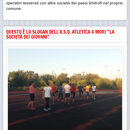
speratini tesserati con altre società dei paesi limitrofi nel proprio
comune.
QUESTO È LO SLOGAN DELL’A.S.D. ATLETICA 4 MORI ''LA
SOCIETÀ DEI GIOVANI".